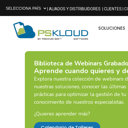
| ALIADOS Y DISTRIBUIDORES
| CLIENTES |
C
SOLUCIONES
Biblioteca de Webinars Grabad
Aprende cuando quieres y d
Explora nuestra colección de webinars 
nuestras soluciones, conocer las últimas 
prácticas para optimizar la gestión de tu
conocimiento de nuestros especialistas.
¿Quieres aprender más?
Calendario de Talleres