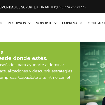
CONTACTO
:
(+58) 274 2667177
OMUNIDAD DE SOPORTE |
RECURSOS
SOPORTE
EMPRESA
CONTAC
os
esde donde estés.
diseñados para ayudarte a dominar
actualizaciones y descubrir estrategias
 empresa. Capacítate a tu ritmo con el