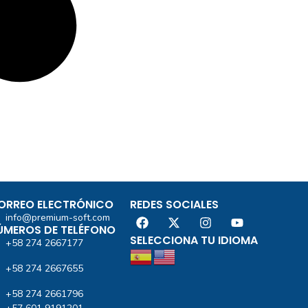
ORREO ELECTRÓNICO
REDES SOCIALES
info@premium-soft.com
ÚMEROS DE TELÉFONO
SELECCIONA TU IDIOMA
+58 274 2667177
+58 274 2667655
+58 274 2661796