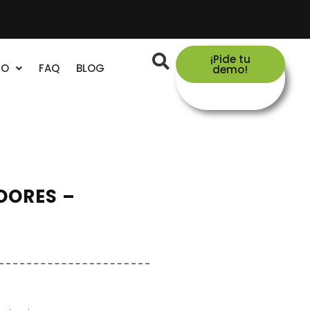
¡Pide tu
TO
FAQ
BLOG
demo!
DORES –