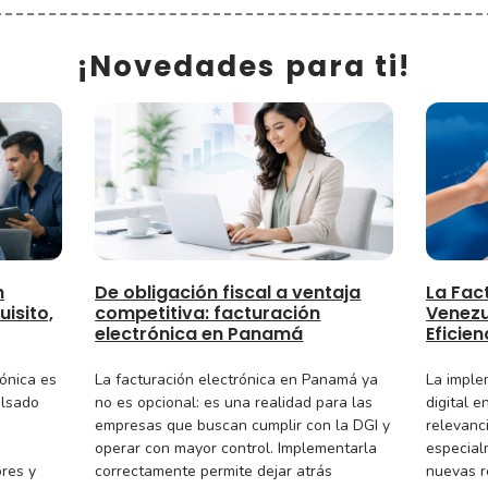
¡Novedades para ti!
n
De obligación fiscal a ventaja
La Fact
isito,
competitiva: facturación
Venezu
electrónica en Panamá
Eficien
rónica es
La facturación electrónica en Panamá ya
La imple
ulsado
no es opcional: es una realidad para las
digital 
empresas que buscan cumplir con la DGI y
relevanci
operar con mayor control. Implementarla
especial
ores y
correctamente permite dejar atrás
nuevas r