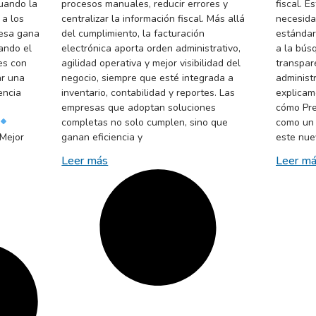
Cuando la
procesos manuales, reducir errores y
fiscal. 
 a los
centralizar la información fiscal. Más allá
necesida
resa gana
del cumplimiento, la facturación
estándar
tando el
electrónica aporta orden administrativo,
a la bús
es con
agilidad operativa y mejor visibilidad del
transpar
ar una
negocio, siempre que esté integrada a
administr
encia
inventario, contabilidad y reportes. Las
explicam
empresas que adoptan soluciones
cómo Pre
completas no solo cumplen, sino que
como un 
Mejor
ganan eficiencia y
este nue
Leer más
Leer m