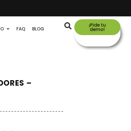
¡Pide tu
TO
FAQ
BLOG
demo!
DORES –