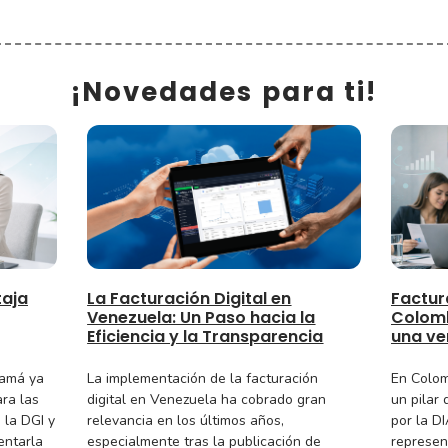
¡Novedades para ti!
taja
La Facturación Digital en
Factur
Venezuela: Un Paso hacia la
Colomb
Eficiencia y la Transparencia
una ve
namá ya
La implementación de la facturación
En Colom
ara las
digital en Venezuela ha cobrado gran
un pilar 
 la DGI y
relevancia en los últimos años,
por la D
entarla
especialmente tras la publicación de
represen