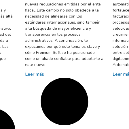
s
nuevas regulaciones emitidas por el ente
automati
es y
fiscal. Este cambio no solo obedece a la
fortalece
Más allá
necesidad de alinearse con los
facturaci
estándares internacionales, sino también
procesos
ativo,
a la búsqueda de mayor eficiencia y
velocidad
dad del
transparencia en los procesos
crecimie
ada a
administrativos. A continuación, te
informac
. Las
explicamos por qué este tema es clave y
solución
s
cómo Premium Soft se ha posicionado
entre so
que
como un aliado confiable para adaptarte a
digitalm
este nuevo
Automati
Leer más
Leer m