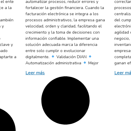
 el ente
automatizar procesos, reducir errores y
correcta
ce a la
fortalecer la gestión financiera. Cuando la
procesos
facturación electrónica se integra a los
centraliz
 también
procesos administrativos, la empresa gana
del cumpl
 y
velocidad, orden y claridad, facilitando el
electróni
crecimiento y la toma de decisiones con
agilidad 
e
información confiable. Implementar una
negocio,
clave y
solución adecuada marca la diferencia
inventari
nado
entre solo cumplir o evolucionar
empresas
aptarte a
digitalmente.
Validación DIAN
completa
Automatización administrativa
Mejor
ganan ef
Leer más
Leer m