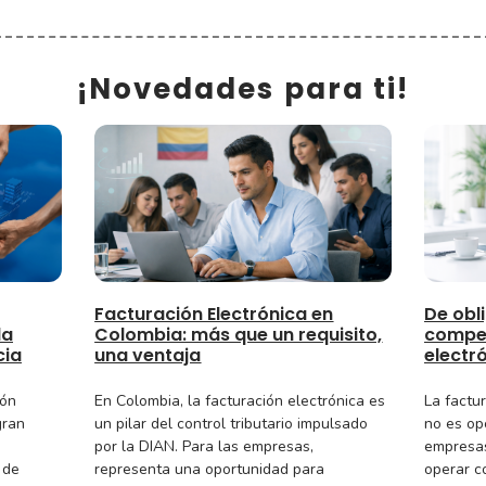
¡Novedades para ti!
Facturación Electrónica en
De obli
la
Colombia: más que un requisito,
compet
cia
una ventaja
electr
ión
En Colombia, la facturación electrónica es
La factu
gran
un pilar del control tributario impulsado
no es op
por la DIAN. Para las empresas,
empresas
 de
representa una oportunidad para
operar c