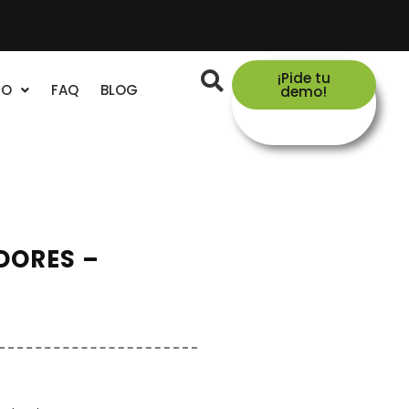
¡Pide tu
TO
FAQ
BLOG
demo!
DORES –