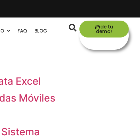
¡Pide tu
TO
FAQ
BLOG
demo!
ata Excel
ndas Móviles
 Sistema