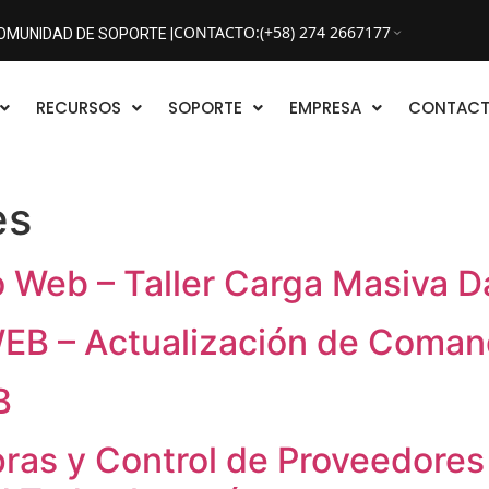
CONTACTO
:
(+58) 274 2667177
OMUNIDAD DE SOPORTE |
RECURSOS
SOPORTE
EMPRESA
CONTAC
es
 Web – Taller Carga Masiva D
 WEB – Actualización de Coma
B
ras y Control de Proveedores