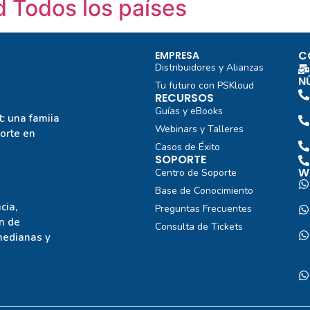
d Todos los países
C
EMPRESA
Distribuidores y Alianzas
N
Tu futuro con PSKloud
RECURSOS
Guías y eBooks
: una famiia
Webinars y Talleres
porte en
Casos de Éxito
SOPORTE
W
Centro de Soporte
Base de Conocimiento
cia,
Preguntas Frecuentes
n de
Consulta de Tickets
medianas y