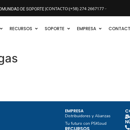
CONTACTO
:
(+58) 274 2667177
OMUNIDAD DE SOPORTE |
RECURSOS
SOPORTE
EMPRESA
CONTAC
gas
C
EMPRESA
Distribuidores y Alianzas
N
Tu futuro con PSKloud
RECURSOS