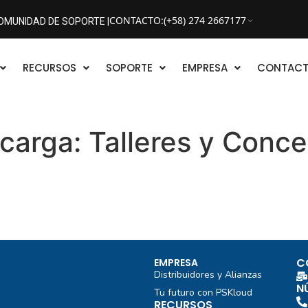
CONTACTO
:
(+58) 274 2667177
OMUNIDAD DE SOPORTE |
RECURSOS
SOPORTE
EMPRESA
CONTAC
scarga:
Talleres y Conce
C
EMPRESA
Distribuidores y Alianzas
N
Tu futuro con PSKloud
RECURSOS