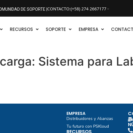
CONTACTO
:
(+58) 274 2667177
OMUNIDAD DE SOPORTE |
RECURSOS
SOPORTE
EMPRESA
CONTAC
scarga:
Sistema para Lab
C
EMPRESA
Distribuidores y Alianzas
N
Tu futuro con PSKloud
RECURSOS