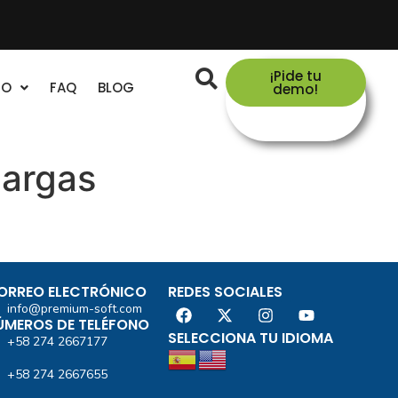
¡Pide tu
TO
FAQ
BLOG
demo!
cargas
ORREO ELECTRÓNICO
REDES SOCIALES
info@premium-soft.com
ÚMEROS DE TELÉFONO
SELECCIONA TU IDIOMA
+58 274 2667177
+58 274 2667655