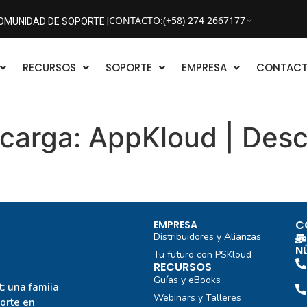
CONTACTO
:
(+58) 274 2667177
OMUNIDAD DE SOPORTE |
RECURSOS
SOPORTE
EMPRESA
CONTAC
scarga:
AppKloud | Des
C
EMPRESA
Distribuidores y Alianzas
N
Tu futuro con PSKloud
RECURSOS
Guías y eBooks
: una famiia
Webinars y Talleres
porte en