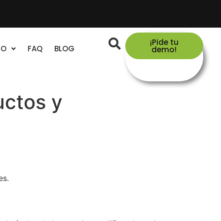
¡Pide tu
TO
FAQ
BLOG
demo!
uctos y
es.