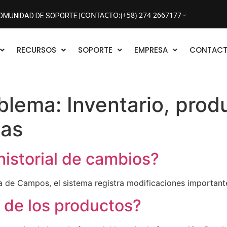
CONTACTO
:
(+58) 274 2667177
OMUNIDAD DE SOPORTE |
RECURSOS
SOPORTE
EMPRESA
CONTAC
oblema:
Inventario, prod
ias
historial de cambios?
ía de Campos, el sistema registra modificaciones important
de los productos?