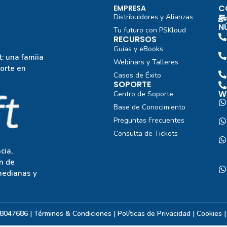
C
EMPRESA
Distribuidores y Alianzas
N
Tu futuro con PSKloud
RECURSOS
Guías y eBooks
: una famiia
Webinars y Talleres
porte en
Casos de Éxito
SOPORTE
W
Centro de Soporte
Base de Conocimiento
Preguntas Frecuentes
Consulta de Tickets
cia,
n de
medianas y
08047686 | Términos & Condiciones |
Políticas de Privacidad
| Cookies 