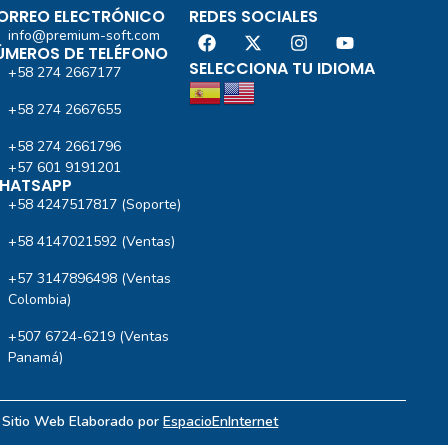
ORREO ELECTRÓNICO
REDES SOCIALES
info@premium-soft.com
ÚMEROS DE TELÉFONO
SELECCIONA TU IDIOMA
+58 274 2667177
+58 274 2667655
+58 274 2661796
+57 601 9191201‬
HATSAPP
+58 4247517817 (Soporte)
+58 4147021592 (Ventas)
+57 3147896498 (Ventas
Colombia)
+507 6724-6219 (Ventas
Panamá)
| Sitio Web Elaborado por
EspacioEnInternet