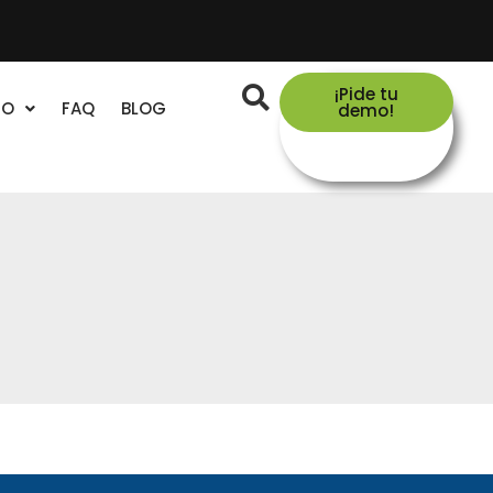
¡Pide tu
TO
FAQ
BLOG
demo!