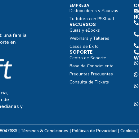
C
EMPRESA
Distribuidores y Alianzas
N
Tu futuro con PSKloud
RECURSOS
Guías y eBooks
: una famiia
Webinars y Talleres
porte en
Casos de Éxito
SOPORTE
W
Centro de Soporte
Base de Conocimiento
Preguntas Frecuentes
Consulta de Tickets
cia,
n de
medianas y
08047686 | Términos & Condiciones |
Políticas de Privacidad
| Cookies 