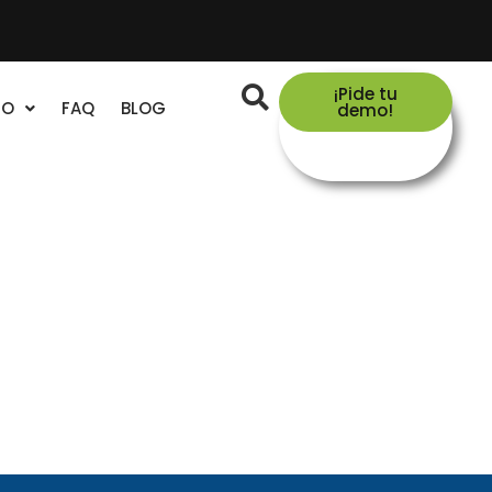
¡Pide tu
TO
FAQ
BLOG
demo!