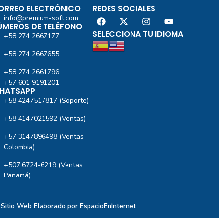
ORREO ELECTRÓNICO
REDES SOCIALES
info@premium-soft.com
ÚMEROS DE TELÉFONO
SELECCIONA TU IDIOMA
+58 274 2667177
+58 274 2667655
+58 274 2661796
+57 601 9191201‬
HATSAPP
+58 4247517817 (Soporte)
+58 4147021592 (Ventas)
+57 3147896498 (Ventas
Colombia)
+507 6724-6219 (Ventas
Panamá)
| Sitio Web Elaborado por
EspacioEnInternet